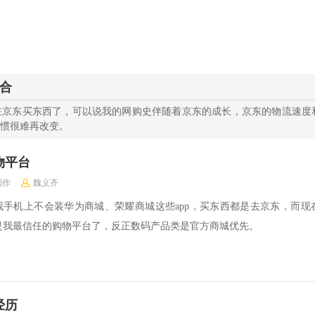
合
在京东买东西了，可以说我的网购史伴随着京东的成长，京东的物流速度
习惯很难再改变。
物平台
创作
魏义齐
我手机上不会装华为商城、荣耀商城这些app，买东西都是去京东，而现
是我最信任的购物平台了，反正数码产品类是官方商城优先。
经历