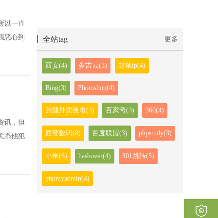
之所以一直
我恶心到
全站tag
更多
西安(4)
多吉云(3)
封禁ip(4)
Bing(3)
Photoshop(4)
跑腿外卖换电(3)
百家号(3)
360(4)
资讯，但
西部数码(8)
百度联盟(3)
phpstudy(3)
关系他犯
小米(6)
hashover(4)
301跳转(5)
phpmyadmin(4)