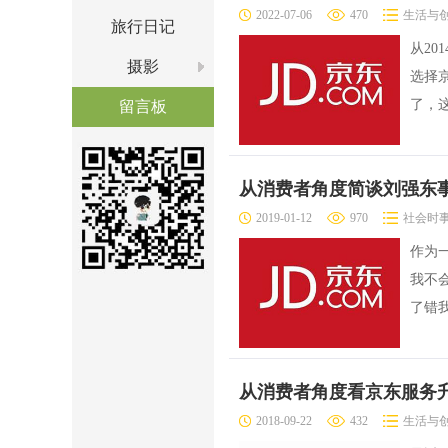
2022-07-06
470
生活与
旅行日记
从20
摄影
选择
了，
留言板
从消费者角度简谈刘强东
2019-01-12
970
社会时
作为
我不
了错
从消费者角度看京东服务
2018-09-22
432
生活与