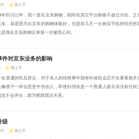
创作
魏义齐
14年到2022年，我一直在京东购物，期间在其它平台购物不超过20次。
京东，就是因为在京东的购物体验好，但是前几天一次购买手机的经历把
这是我在京东购物以来第一次被恶心到。
事件对京东业务的影响
事
魏义齐
一名普通的吃瓜群众，对于名人的绯闻事件我有时候也会忍不住看看相关
会像喷子一样去恶意中伤别人，即便刘强东是一个普通人跟京东没有任何
我也不会评论，因为那跟我没关系。
升级
创作
魏义齐