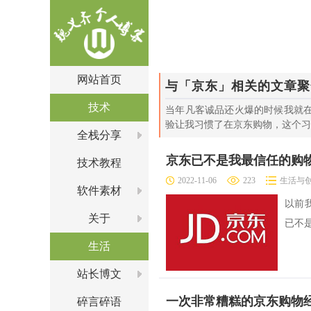
网站首页
与「京东」相关的文章聚
技术
当年凡客诚品还火爆的时候我就
验让我习惯了在京东购物，这个
全栈分享
京东已不是我最信任的购
技术教程
2022-11-06
223
生活与
软件素材
以前
关于
已不
生活
站长博文
一次非常糟糕的京东购物
碎言碎语