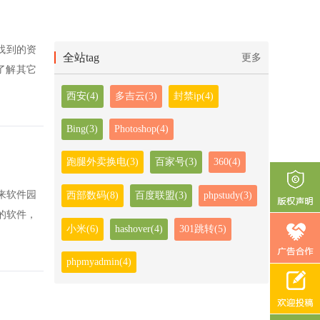
找到的资
全站tag
更多
想了解其它
西安(4)
多吉云(3)
封禁ip(4)
Bing(3)
Photoshop(4)
跑腿外卖换电(3)
百家号(3)
360(4)
来软件园
西部数码(8)
百度联盟(3)
phpstudy(3)
的软件，
小米(6)
hashover(4)
301跳转(5)
phpmyadmin(4)