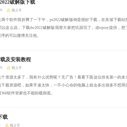
hop2022破解版下载
件
魏义齐
这两个软件我折腾了一下午，ps2022破解版倒是很好下载，在东坡下载站
以这么说，下载dw2022破解版我替大家把坑踩完了。由vposy提供，
程序的可以微博关注他。
解版下载及安装教程
件
魏义齐
这个资源太多了，我有什么优势呢？无广告！看看下面这位排名第一的未
的下载资源吧，如果手速太快，一不小心你的电脑上就会多出很多不想用
用360软件管家也不能卸载彻底。
版下载
件
魏义齐