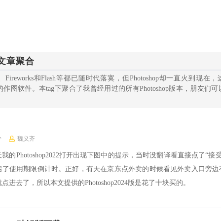
的文章聚合
er、Fireworks和Flash等都已随时代落寞，但Photoshop却一直火到现
业的作图软件。本tag下聚合了我曾经用过的所有Photoshop版本，朋友们
件
魏义齐
我的Photoshop2022打开出现下图中的提示，当时没翻译看直接点了“接
启了使用期限倒计时。正好，有天在京东点外卖的时候看见外卖入口旁边有
点进去了，所以本文提供的Photoshop2024版是花了十块买的。