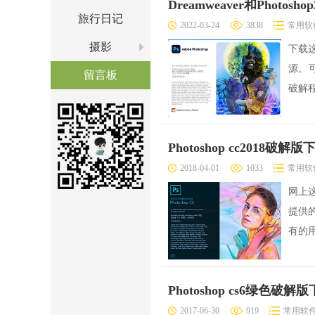
Dreamweaver和Photos
旅行日记
2022-03-24
3838
常用软
摄影
下载
源。可
留言板
破解
Photoshop cc2018破
2018-04-01
1033
常用软
网上
提供
有的
Photoshop cs6绿色破解
2017-06-30
919
常用软