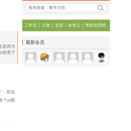
工作室
注册
登录
标签云
赞助光荣榜
最新会员
在，这是因为
可以按需下
受”，然后
个ps图