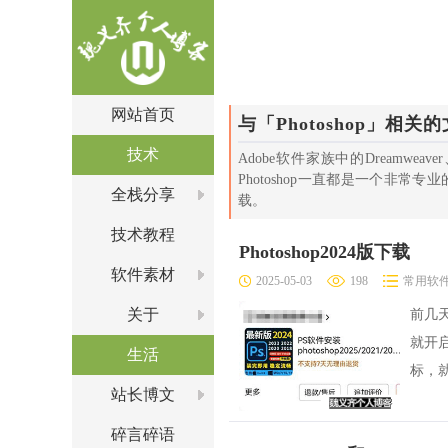
网站首页
与「Photoshop」相关
技术
Adobe软件家族中的Dreamweav
Photoshop一直都是一个非常专
全栈分享
载。
技术教程
Photoshop2024版下载
软件素材
2025-05-03
198
常用软
关于
前几天
就开
生活
标，就
站长博文
碎言碎语