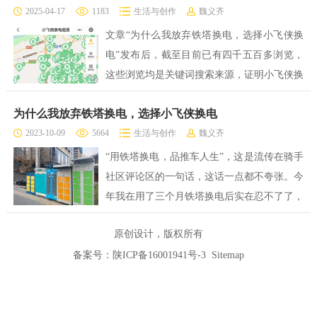
2025-04-17
1183
生活与创作
魏义齐
文章“为什么我放弃铁塔换电，选择小飞侠换
电”发布后，截至目前已有四千五百多浏览，
这些浏览均是关键词搜索来源，证明小飞侠换
电的用户还是挺多的，大家问的问题也是五花
为什么我放弃铁塔换电，选择小飞侠换电
八门，本文就针对这些问题做一个回答。
2023-10-09
5664
生活与创作
魏义齐
“用铁塔换电，品推车人生”，这是流传在骑手
社区评论区的一句话，这话一点都不夸张。今
年我在用了三个月铁塔换电后实在忍不了了，
在租车行的推荐下换了小飞侠换电，一直用到
原创设计，版权所有
现在，真香！
备案号：
陕ICP备16001941号-3
Sitemap