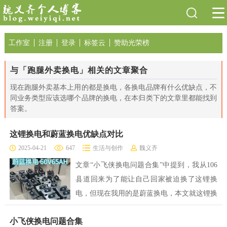
工作室
注册
登录
标签云
赞助光荣榜
与「跑腿外卖换电」相关的文章聚合
现在跑腿外卖基本上用的都是换电，各换电品牌有什么优缺点，不
同业务类型应该选哪个品牌的换电，在本归类下的文章里都能找到
答案。
这锂换电和蔚蓝换电优缺点对比
2025-04-21
647
生活与创作
魏义齐
文章“小飞侠换电问题合集”中提到，我从106
县道回来为了能让自己回家被迫换了这锂换
电，但现在我用的是蔚蓝换电，本文就这锂换
电和蔚蓝换电的优缺点做一个对比，供跑腿或
小飞侠换电问题合集
外卖朋友选择适合自己的换电电池。