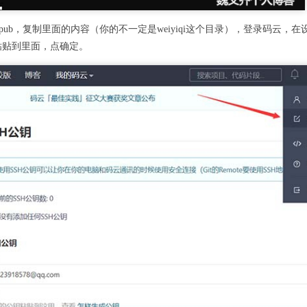
.ssh\id_rsa.pub，复制里面的内容（你的不一定是weiyiqi这个目录），登录码云
粘贴到里面，点确定。