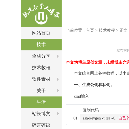
当前位置：
首页
>
技术教程
> 正文
网站首页
技术
发布时间：2
全栈分享
本文为博主原创文章，未经博主允
技术教程
本文综合网上各种教程，以小
软件素材
一、生成公钥和私钥。
关于
cmd输入
生活
复制代码
站长博文
ssh-keygen -t rsa -C 
"自己
碎言碎语