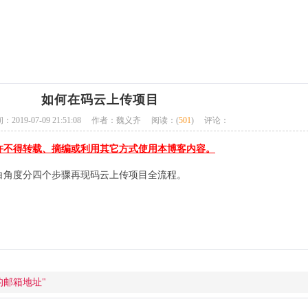
如何在码云上传项目
019-07-09 21:51:08
作者：魏义齐
阅读：(
501
)
评论：
许不得转载、摘编或利用其它方式使用本博客内容。
白角度分四个步骤再现码云上传项目全流程。
的邮箱地址"