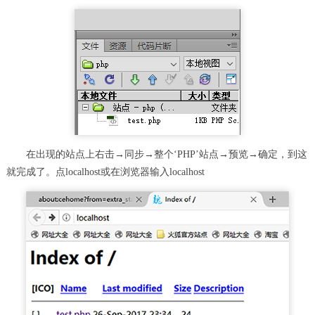
在出现的站点上右击→同步→整个‘PHP’站点→预览→确定，到这
就完成了。点localhost或在浏览器输入localhost