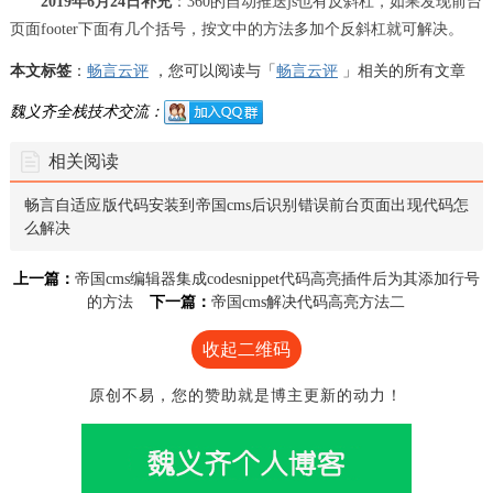
2019年6月24日补充
：360的自动推送js也有反斜杠，如果发现前台
页面footer下面有几个括号，按文中的方法多加个反斜杠就可解决。
本文标签
：
畅言云评
，您可以阅读与「
畅言云评
」相关的所有文章
魏义齐全栈技术交流：
相关阅读
畅言自适应版代码安装到帝国cms后识别错误前台页面出现代码怎
么解决
上一篇：
帝国cms编辑器集成codesnippet代码高亮插件后为其添加行号
的方法
下一篇：
帝国cms解决代码高亮方法二
收起二维码
原创不易，您的赞助就是博主更新的动力！