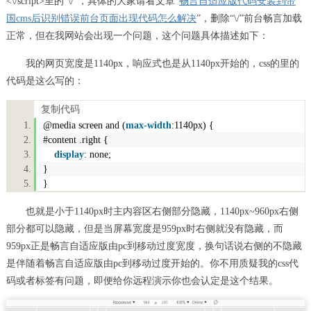
<\/script>里的“\/”，具体的大家请看文章“
畅言自适应版代码安装到帝
国cms后识别错误前台页面出现代码怎么解决
”，删除“\/”前台畅言加载
正常，但在我网站会出现一个问题，这个问题具体描述如下：
我的网页宽度是1140px，响应式也是从1140px开始的，css的里的
代码是这么写的：
复制代码
@media
screen
and (
max-width
:
1140px
) {
#conten
t .
right
{
display
:
none
;
}
}
也就是小于1140px时主内容区右侧部分隐藏，1140px~960px右侧
部分都可以隐藏，但是当屏幕宽度是959px时右侧就没有隐藏，而
959px正是畅言自适应版由pc到移动过度宽度，换句话说右侧的不隐藏
是伴随着畅言自适应版由pc到移动过度开始的。你不用质疑我的css代
码或者标签有问题，即便给你远程演示你也会认定是这个结果。