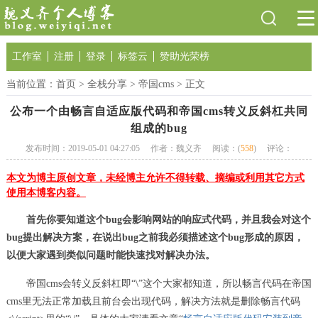
工作室
注册
登录
标签云
赞助光荣榜
当前位置：
首页
>
全栈分享
>
帝国cms
> 正文
公布一个由畅言自适应版代码和帝国cms转义反斜杠共同
组成的bug
发布时间：2019-05-01 04:27:05
作者：魏义齐
阅读：(
558
)
评论：
本文为博主原创文章，未经博主允许不得转载、摘编或利用其它方式
使用本博客内容。
首先你要知道这个bug会影响网站的响应式代码，并且我会对这个
bug提出解决方案，在说出bug之前我必须描述这个bug形成的原因，
以便大家遇到类似问题时能快速找对解决办法。
帝国cms会转义反斜杠即“\”这个大家都知道，所以畅言代码在帝国
cms里无法正常加载且前台会出现代码，解决方法就是删除畅言代码