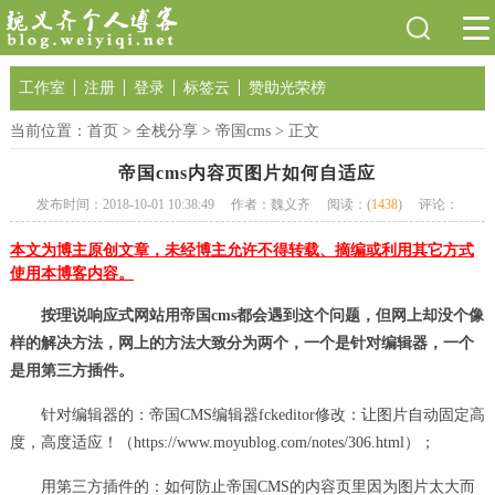
工作室
注册
登录
标签云
赞助光荣榜
当前位置：
首页
>
全栈分享
>
帝国cms
> 正文
帝国cms内容页图片如何自适应
发布时间：2018-10-01 10:38:49
作者：魏义齐
阅读：(
1438
)
评论：
本文为博主原创文章，未经博主允许不得转载、摘编或利用其它方式
使用本博客内容。
按理说响应式网站用帝国cms都会遇到这个问题，但网上却没个像
样的解决方法，网上的方法大致分为两个，一个是针对编辑器，一个
是用第三方插件。
针对编辑器的：帝国CMS编辑器fckeditor修改：让图片自动固定高
度，高度适应！（https://www.moyublog.com/notes/306.html）；
用第三方插件的：如何防止帝国CMS的内容页里因为图片太大而