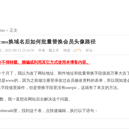
ms
> 正文
cms换域名后如何批量替换会员头像路径
021-09-15 23:14:50
作者：魏义齐
阅读：(
277
)
评论：
许不得转载、摘编或利用其它方式使用本博客内容。
一个月了，我以为改了网站地址、附件地址和批量替换字段值就万事大吉
然是www的，因为之前做注册登录改过会员修改资料的表单，所以我知道
替换字段值里操作，但是替换字段里没有userpic，这就有了本文的方法。
e()函数，我一直想在网站后台解决这个问题。
wsmemberadd里，找到这个表，点快速编辑，执行以下语句：