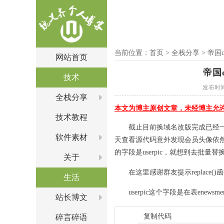
当前位置：
首页
>
全栈分享
>
帝国c
网站首页
帝国
技术
发布时间：2
全栈分享
本文为博主原创文章，未经博主允
技术教程
截止目前换域名改版完成已经
软件素材
天查看源代码意外发现会员头像依
的字段是userpic，就想到去批量
关于
在这里感谢群友提示replac
生活
userpic这个字段是在表ene
站长博文
复制代码
碎言碎语