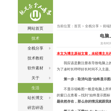
当前位置：
首页
>
全栈分享
>
前端
网站首页
电脑
技术
发布时间：2
全栈分享
本文为博主原创文章，未经博主允
技术教程
我应该是删注册表导致电脑上
软件素材
为了凑时长哔哔好长时间不入主题
关于
第一步：取消勾选“始终显示图
生活
不显示缩略图一般是电脑上所
的窗口点查看→找到“始终显示图标
站长博文
题依然存在，那么你的情况就跟我
碎言碎语