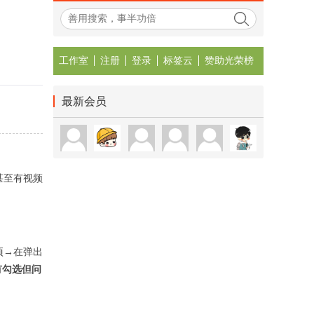
工作室
注册
登录
标签云
赞助光荣榜
最新会员
甚至有视频
项→在弹出
有勾选但问