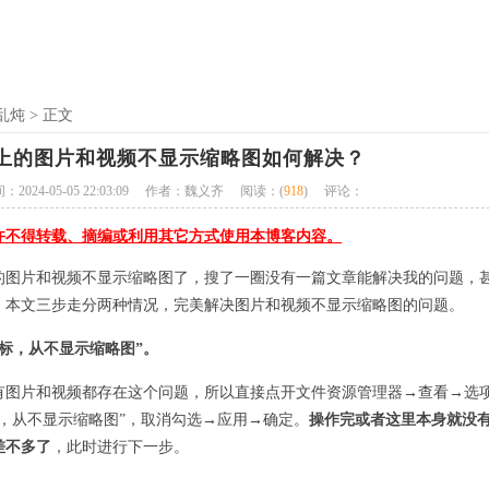
乱炖
> 正文
上的图片和视频不显示缩略图如何解决？
024-05-05 22:03:09
作者：魏义齐
阅读：(
918
)
评论：
许不得转载、摘编或利用其它方式使用本博客内容。
的图片和视频不显示缩略图了，搜了一圈没有一篇文章能解决我的问题，
。本文三步走分两种情况，完美解决图片和视频不显示缩略图的问题。
标，从不显示缩略图”。
有图片和视频都存在这个问题，所以直接点开文件资源管理器→查看→选
，从不显示缩略图”，取消勾选→应用→确定。
操作完或者这里本身就没
差不多了
，此时进行下一步。