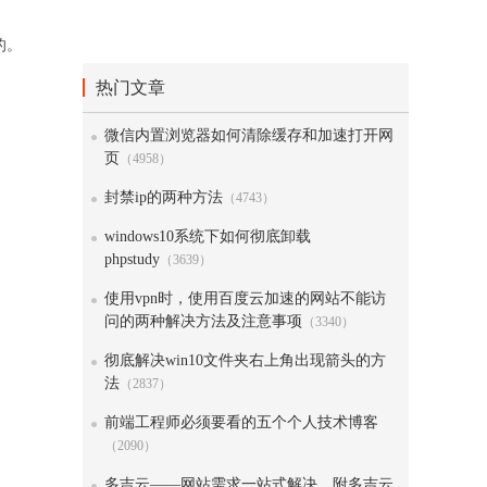
的。
热门文章
微信内置浏览器如何清除缓存和加速打开网
页
（4958）
封禁ip的两种方法
（4743）
windows10系统下如何彻底卸载
phpstudy
（3639）
使用vpn时，使用百度云加速的网站不能访
问的两种解决方法及注意事项
（3340）
彻底解决win10文件夹右上角出现箭头的方
法
（2837）
前端工程师必须要看的五个个人技术博客
（2090）
多吉云——网站需求一站式解决，附多吉云