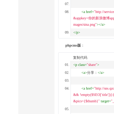
<
a
href
=
"http://servic
&appkey=你的新浪微博app
mages/sina.png"
>
</
a
>
</
p
>
phpcms版
：
复制代码
<
p
class
=
"share"
>
<
a
>
分享：
</
a
>
<
a
href
=
"http://sns.q
&& !empty($SEO['title'])}{
&pics={$thumb}"
target
=
"