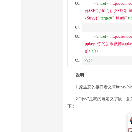
<
a
href
=
"http://conne
y($SEO['title'])}{$SEO['t
{$tjyy}"
target
=
"_blank"
ti
<
a
href
=
"http://serv
ppkey=你的新浪微博appke
g"
>
</
a
>
</
p
>
说明
：
1
.原生态的接口看文章https://blog.c
2
.“tjyy”是我的自定义字段，意为推荐原
下：