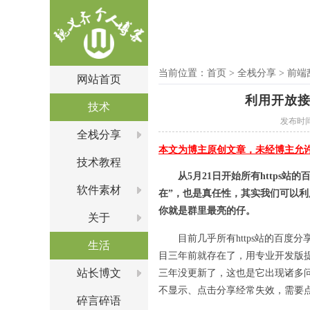
当前位置：
首页
>
全栈分享
>
前端
网站首页
利用开放接
技术
发布时间：2
全栈分享
本文为博主原创文章，未经博主允
技术教程
从5月21日开始所有http
软件素材
在”，也是真任性，其实我们可以
你就是群里最亮的仔。
关于
目前几乎所有https站的百度分享方案都是
生活
目三年前就存在了，用专业开发版提
站长博文
三年没更新了，这也是它出现诸多
不显示、点击分享经常失效，需要
碎言碎语