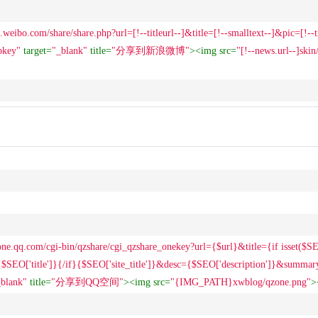
e.weibo.com/share/share.php?url=[!--titleurl--]&title=[!--smalltext--]&pic=[!--ti
key"
target
=
"_blank"
title
=
"分享到新浪微博"
>
<
img
src
=
"[!--news.url--]skin
zone.qq.com/cgi-bin/qzshare/cgi_qzshare_onekey?url={$url}&title={if isset($SEO[
$SEO['title']}{/if}{$SEO['site_title']}&desc={$SEO['description']}&summar
_blank"
title
=
"分享到QQ空间"
>
<
img
src
=
"{IMG_PATH}xwblog/qzone.png"
>