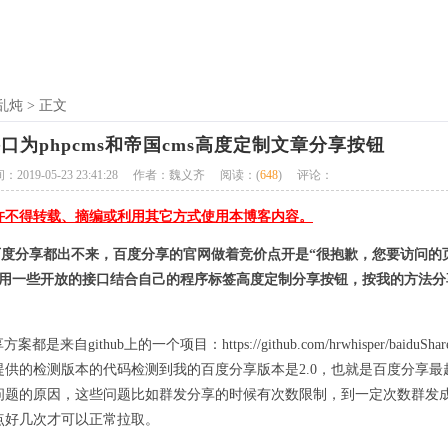
乱炖
> 正文
口为phpcms和帝国cms高度定制文章分享按钮
019-05-23 23:41:28
作者：魏义齐
阅读：(
648
)
评论：
许不得转载、摘编或利用其它方式使用本博客内容。
s站的百度分享都出不来，百度分享的官网做着竞价点开是“很抱歉，您要访问的
利用一些开放的接口结合自己的程序标签高度定制分享按钮，按我的方法分
来自github上的一个项目：https://github.com/hrwhisper/baiduSh
供的检测版本的代码检测到我的百度分享版本是2.0，也就是百度分享最
问题的原因，这些问题比如群发分享的时候有次数限制，到一定次数群发
点好几次才可以正常拉取。