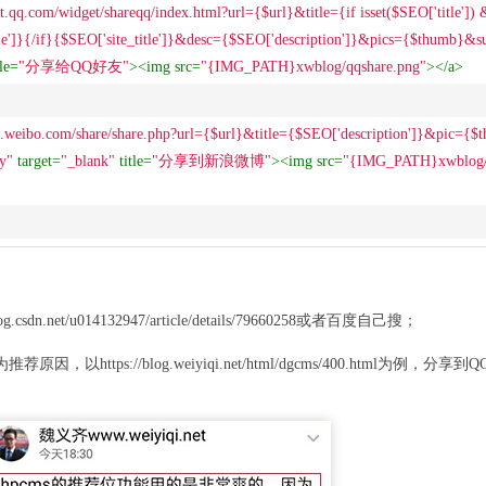
ct.qq.com/widget/shareqq/index.html?url={$url}&title={if isset($SEO['title']
itle']}{/if}{$SEO['site_title']}&desc={$SEO['description']}&pics={$thumb}
tle
=
"分享给QQ好友"
>
<
img
src
=
"{IMG_PATH}xwblog/qqshare.png"
>
</
a
>
ice.weibo.com/share/share.php?url={$url}&title={$SEO['description']}&pic={
y"
target
=
"_blank"
title
=
"分享到新浪微博"
>
<
img
src
=
"{IMG_PATH}xwblog/
sdn.net/u014132947/article/details/79660258或者百度自己搜；
因，以https://blog.weiyiqi.net/html/dgcms/400.html为例，分享