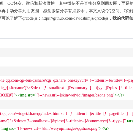
空间、QQ好友、微信和新浪微博，其中微信不是直接分享到朋友圈，而是
章再手动分享到朋友圈，感觉微信分享有点多余，本文只说QQ空间、QQ
e.js：https://github.com/davidshimjs/qrcodejs，
我的代码
one.qq.com/cgi-bin/qzshare/cgi_qzshare_onekey?url=[!--titleurl--]&title=[!--page
lic_r['sitename']?>&desc=[!--smalltext--]&summary=[!--tjyy--]&pics=[!--titlep
QQ空间"
>
<
img
src
=
"[!--news.url--]skin/weiyiqi/images/qzone.png"
>
</
a
>
t.qq.com/widget/shareqq/index.html?url=[!--titleurl--]&title=[!--pagetitle--] - [
name']?>&desc=[!--smalltext--]&pics=[!--titlepic--]&summary=[!--tjyy--]"
tar
<
img
src
=
"[!--news.url--]skin/weiyiqi/images/qqshare.png"
>
</
a
>