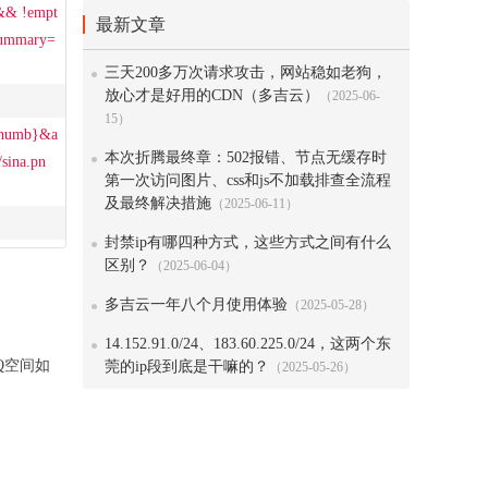
) && !empt
最新文章
&summary=
三天200多万次请求攻击，网站稳如老狗，
放心才是好用的CDN（多吉云）
（2025-06-
15）
$thumb}&a
本次折腾最终章：502报错、节点无缓存时
sina.pn
第一次访问图片、css和js不加载排查全流程
及最终解决措施
（2025-06-11）
封禁ip有哪四种方式，这些方式之间有什么
区别？
（2025-06-04）
多吉云一年八个月使用体验
（2025-05-28）
14.152.91.0/24、183.60.225.0/24，这两个东
到QQ空间如
莞的ip段到底是干嘛的？
（2025-05-26）