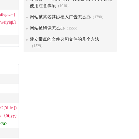
使用注意事项
（1910）
tlepic--]
网站被莫名其妙植入广告怎么办
（1790）
/weiyiqi/i
网站被镜像怎么办
（1555）
建立带点的文件夹和文件的几个方法
（1529）
'title']) 
y={$tjyy}
</
a
>