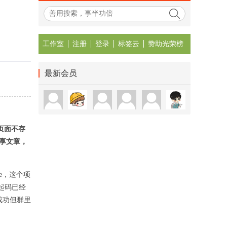
工作室
注册
登录
标签云
赞助光荣榜
最新会员
页面不存
享文章，
are，这个项
起码已经
成功但群里