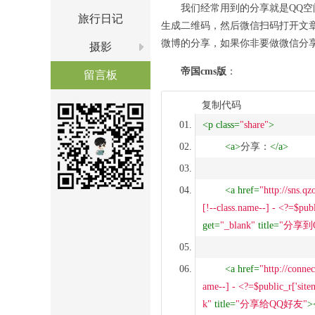
我们经常用到的分享就是QQ
旅行日记
生成二维码，然后微信扫码打开文
微博的分享，如果你非要做微信分享可以了解下qrcod
摄影
帝国cms版
：
留言板
复制代码
<
p
class
=
"share"
>
<
a
>
分享：
</
a
>
<
a
href
=
"http://sns.qz
[!--class.name--] - <?=$pub
get
=
"_blank"
title
=
"分享到
<
a
href
=
"http://connec
ame--] - <?=$public_r['site
k"
title
=
"分享给QQ好友"
>