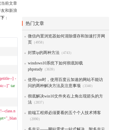
把当前文章
好友和新浪
如下
：
热门文章
微信内置浏览器如何清除缓存和加速打开网
页
（4958）
封禁ip的两种方法
（4743）
windows10系统下如何彻底卸载
phpstudy
（3639）
title--] - 
使用vpn时，使用百度云加速的网站不能访
ic--]"
tar
问的两种解决方法及注意事项
（3340）
彻底解决win10文件夹右上角出现箭头的方
法
（2837）
!--class.n
前端工程师必须要看的五个个人技术博客
get
=
"_blan
（2090）
多吉云——网站需求一站式解决，附多吉云