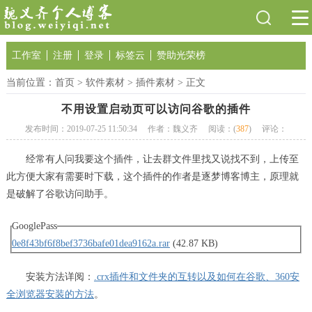
工作室
注册
登录
标签云
赞助光荣榜
当前位置：
首页
>
软件素材
>
插件素材
> 正文
不用设置启动页可以访问谷歌的插件
发布时间：2019-07-25 11:50:34
作者：魏义齐
阅读：(
387
)
评论：
经常有人问我要这个插件，让去群文件里找又说找不到，上传至
此方便大家有需要时下载，这个插件的作者是逐梦博客博主，原理就
是破解了谷歌访问助手。
GooglePass
0e8f43bf6f8bef3736bafe01dea9162a.rar
(42.87 KB)
安装方法详阅：
.crx插件和文件夹的互转以及如何在谷歌、360安
全浏览器安装的方法
。