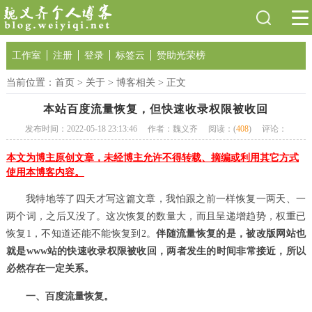
工作室
注册
登录
标签云
赞助光荣榜
当前位置：
首页
>
关于
>
博客相关
> 正文
本站百度流量恢复，但快速收录权限被收回
发布时间：2022-05-18 23:13:46
作者：魏义齐
阅读：(
408
)
评论：
本文为博主原创文章，未经博主允许不得转载、摘编或利用其它方式
使用本博客内容。
我特地等了四天才写这篇文章，我怕跟之前一样恢复一两天、一
两个词，之后又没了。这次恢复的数量大，而且呈递增趋势，权重已
恢复1，不知道还能不能恢复到2。
伴随流量恢复的是，被改版网站也
就是www站的快速收录权限被收回，两者发生的时间非常接近，所以
必然存在一定关系。
一、百度流量恢复。